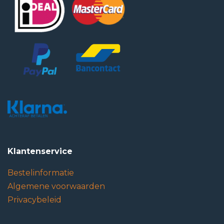
Klantenservice
Bestelinformatie
Algemene voorwaarden
Privacybeleid