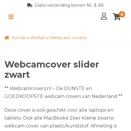
Gratis verzending binnen NL & BE
0
Home
»
Winkel
»
Webcam covers
Webcamcover slider
zwart
** Webcamcovers.nl – De DUNSTE en
GOEDKOOPSTE webcam covers van Nederland **
Deze cover is ook geschikt voor alle laptops en
tablets. Ook alle MacBooks! Zeer kleine zwarte
webcam cover van plastic/kunststof. Afmeting is