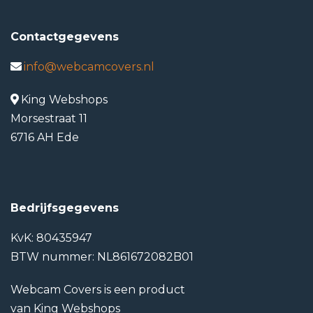
Contactgegevens
info@webcamcovers.nl
King Webshops
Morsestraat 11
6716 AH Ede
Bedrijfsgegevens
KvK: 80435947
BTW nummer: NL861672082B01
Webcam Covers is een product
van King Webshops