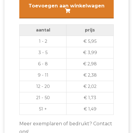
zwart
Toevoegen aan winkelwagen
aantal
aantal
prijs
1 - 2
€
5,95
3 - 5
€
3,99
6 - 8
€
2,98
9 - 11
€
2,38
12 - 20
€
2,02
21 - 50
€
1,73
51 +
€
1,49
Meer exemplaren of bedrukt? Contact
ons!