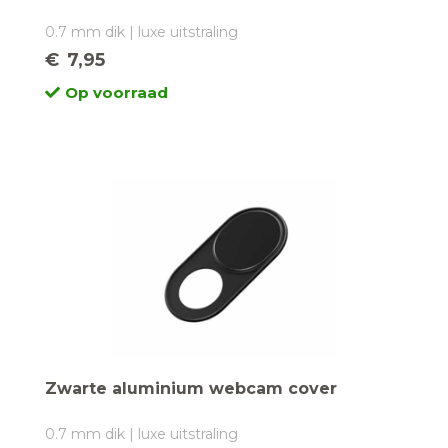
0.7 mm dik | luxe uitstraling
€
7,95
Op voorraad
Zwarte aluminium webcam cover
0.7 mm dik | luxe uitstraling