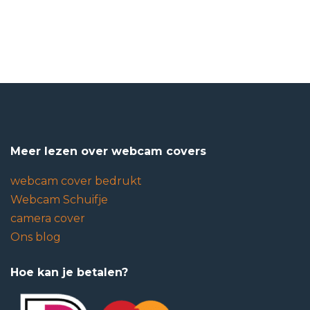
Meer lezen over webcam covers
webcam cover bedrukt
Webcam Schuifje
camera cover
Ons blog
Hoe kan je betalen?