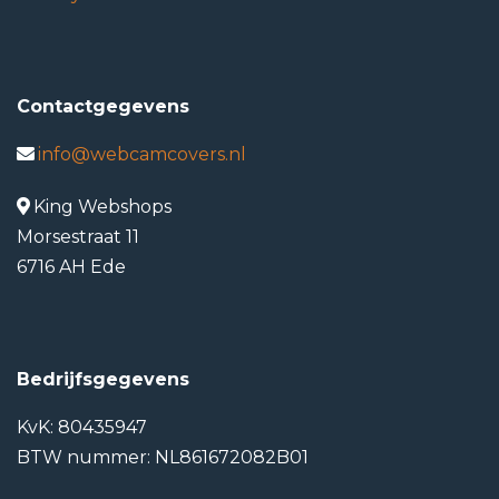
Contactgegevens
info@webcamcovers.nl
King Webshops
Morsestraat 11
6716 AH Ede
Bedrijfsgegevens
KvK: 80435947
BTW nummer: NL861672082B01